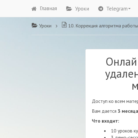
Главная
Уроки
Telegram
Уроки
10. Коррекция алгоритма работы мастера в сеансе в 
Онлай
удале
м
Доступ ко всем матер
Вам дается
3 месяц
Что входит:
10 уроков к
3 демо-сесс