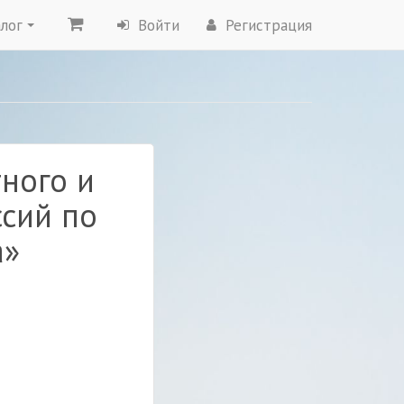
лог
Войти
Регистрация
ного и
сий по
а»