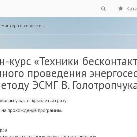
Ката
зависимости от поведения клиента
н-курс «Техники бесконтакт
нного проведения энергосес
етоду ЭСМГ В. Голотропчук
иалам у вас открывается сразу.
а
на прохождение программы.
урса
ии в записи с разными клиентами и запросами