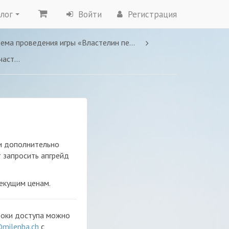
лог
Войти
Регистрация
ма проведения игры «Властелин перемен»
запроса
 и дополнительно
т запросить апгрейд
екущим ценам.
 сроки доступа можно
milenba.ch
с