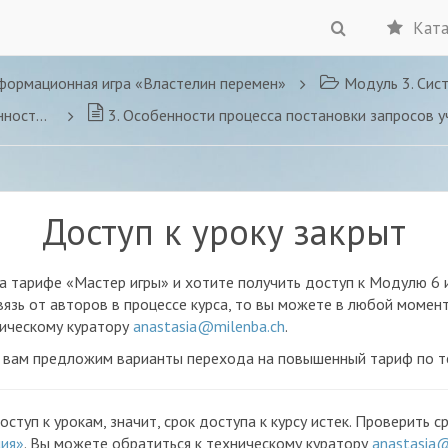
Ката
формационная игра «Властелин перемен»
Модуль 3. Систе
 запросов
3. Особенности процесса постановки запросов участников, удержание рамок 
Доступ к уроку закрыт
на тарифе «Мастер игры» и хотите получить доступ к Модулю 6
язь от авторов в процессе курса, то вы можете в любой момен
ническому куратору
anastasia@milenba.ch
.
ы вам предложим варианты перехода на повышенный тариф по т
доступ к урокам, значит, срок доступа к курсу истек. Проверить
ция»
. Вы можете обратиться к техническому куратору
anastasia@