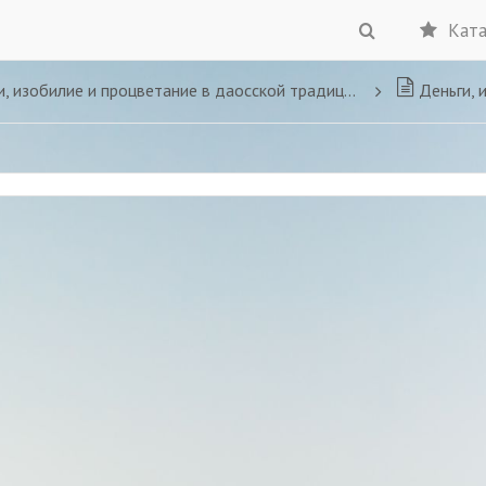
Ката
и, изобилие и процветание в даосской традиции
Деньги, 