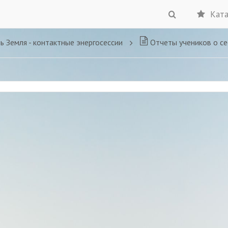
Ката
 Земля - контактные энергосессии
Отчеты учеников о се