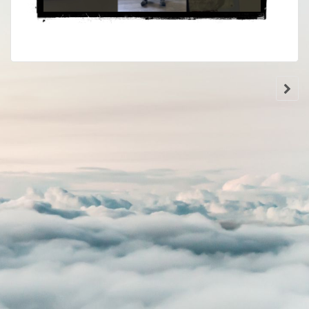
Воспроизвести
Выключить
Настройки
На
звук
весь
экран