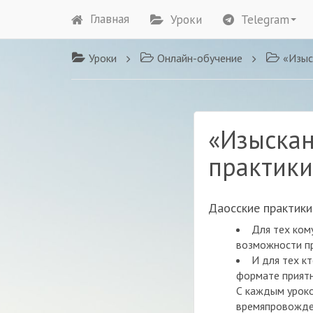
Главная
Уроки
Telegram
Уроки
Онлайн-обучение
«Изыскан
«Изыскан
практики
Даосские практики
Для тех ком
возможности пр
И для тех к
формате приятн
С каждым уроко
времяпровожден