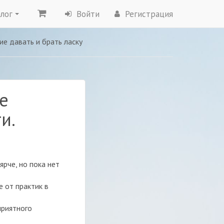
лог
Войти
Регистрация
ние давать и брать ласку
е
и.
ярче, но пока нет
е от практик в
приятного