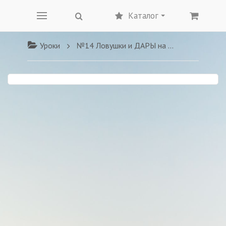
Каталог
Уроки
№14 Ловушки и ДАРЫ на Пути ДАО и омолаживающая практика "Золотые шары" Владимир ГОЛОТРОПЧУК